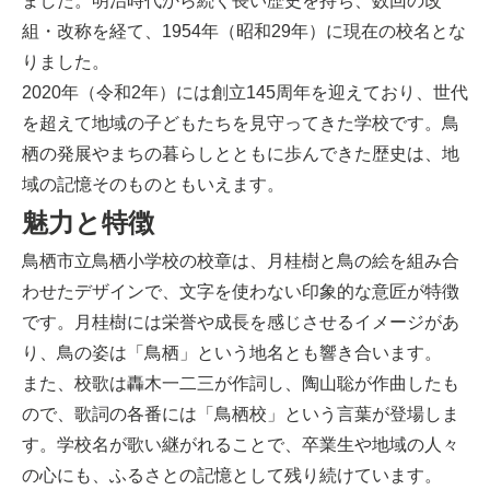
ました。明治時代から続く長い歴史を持ち、数回の改
組・改称を経て、1954年（昭和29年）に現在の校名とな
りました。
2020年（令和2年）には創立145周年を迎えており、世代
を超えて地域の子どもたちを見守ってきた学校です。鳥
栖の発展やまちの暮らしとともに歩んできた歴史は、地
域の記憶そのものともいえます。
魅力と特徴
鳥栖市立鳥栖小学校の校章は、月桂樹と鳥の絵を組み合
わせたデザインで、文字を使わない印象的な意匠が特徴
です。月桂樹には栄誉や成長を感じさせるイメージがあ
り、鳥の姿は「鳥栖」という地名とも響き合います。
また、校歌は轟木一二三が作詞し、陶山聡が作曲したも
ので、歌詞の各番には「鳥栖校」という言葉が登場しま
す。学校名が歌い継がれることで、卒業生や地域の人々
の心にも、ふるさとの記憶として残り続けています。